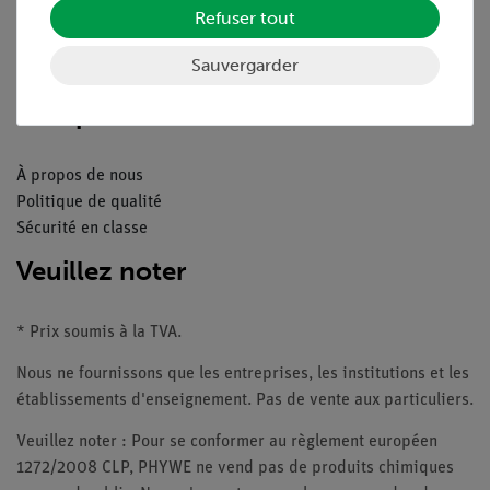
Refuser tout
Catalogue
Webinaires et vidéos
Sauvergarder
Contacte service client
Companie
À propos de nous
Politique de qualité
Sécurité en classe
Veuillez noter
* Prix soumis à la TVA.
Nous ne fournissons que les entreprises, les institutions et les
établissements d'enseignement. Pas de vente aux particuliers.
Veuillez noter : Pour se conformer au règlement européen
1272/2008 CLP, PHYWE ne vend pas de produits chimiques