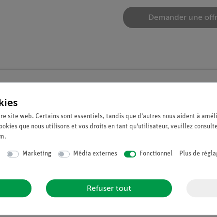
Demander une off
Kit de l'élève Soleil, terre et lune, TESS
kies
Article n°. 15249-88 | Type : Set
re site web. Certains sont essentiels, tandis que d'autres nous aident à améli
ookies que nous utilisons et vos droits en tant qu'utilisateur, veuillez consult
um
.
Marketing
Média externes
Fonctionnel
Plus de régla
Refuser tout