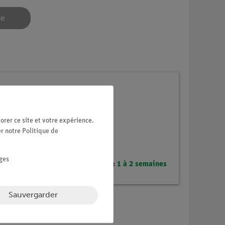
re
 débutant Sciences
orer ce site et votre expérience.
er notre
Politique de
ges
Délai de livraison :
1 à 2 semaines
Sauvergarder