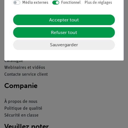
Média externes
Fonctionnel
Plus de réglages
Conditions générales de vente
Déclaration de confidentialité
Accepter tout
Mentions légales
Service
Refuser tout
Sauvergarder
Aperçu du service
Téléchargements
Catalogue
Webinaires et vidéos
Contacte service client
Companie
À propos de nous
Politique de qualité
Sécurité en classe
Veuillez noter