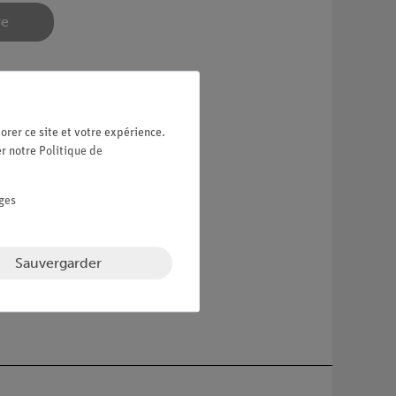
re
orer ce site et votre expérience.
er notre
Politique de
ges
Sauvergarder