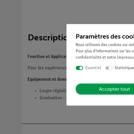
Paramètres des coo
Description
Nous utilisons des cookies sur not
Pour plus d'informations sur les c
Fonction et Applications
confidentialité
et notre
Impress
Essentiel
Statistique
Pour les expériences des étudiants en optique ondul
Equipement et données techniques
Accepter tout
Loupe réglable avec un grossissement de 10× e
Graduation : 0.1 mm.