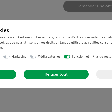
Demander une off
kies
re site web. Certains sont essentiels, tandis que d'autres nous aident à améli
ookies que nous utilisons et vos droits en tant qu'utilisateur, veuillez consult
um
.
Marketing
Média externes
Fonctionnel
Plus de régla
atoire. Pour la mesure des diagrammes d'interférence.
Refuser tout
t une échelle de mesure de 1 cm.