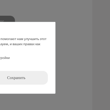
ние
е помогают нам улучшить этот
зуем, и ваших правах как
тройки
тин.
Сохранить