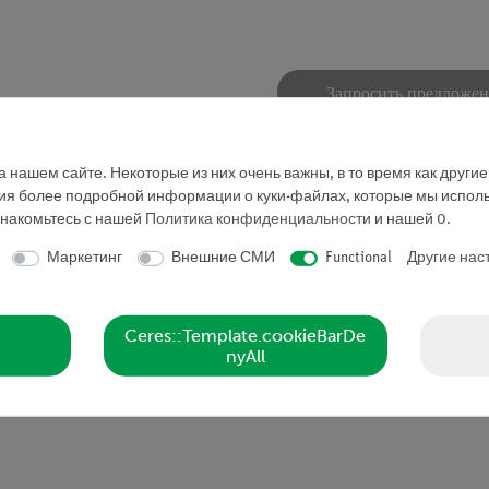
Запросить предложе
 нашем сайте. Некоторые из них очень важны, в то время как други
ния более подробной информации о куки-файлах, которые мы исполь
знакомьтесь с нашей
Политика конфиденциальности
и нашей
0
.
Маркетинг
Внешние СМИ
Functional
Другие нас
о волновой оптике. Для измерения интерференционных кар
Ceres::Template.cookieBarDe
nyAll
кратным увеличением и с измерительной шкалой 1 см.