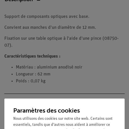
Support de composants optiques avec base.
Convient aux manches d'un diamètre de 12 mm.
Fixation sur une table optique à l'aide d'une pince (08750-
07).
Caractéristiques techniques :
Matériau : aluminium anodisé noir
Longueur : 62 mm
Poids : 0,07 kg
Accessoires
Paramètres des cookies
Nous utilisons des cookies sur notre site web. Certains sont
essentiels, tandis que d'autres nous aident à améliorer ce
Livraison gratuite à partir de 300,- €.