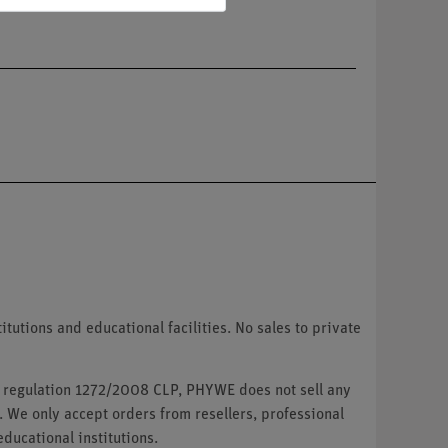
tutions and educational facilities. No sales to private
U regulation 1272/2008 CLP, PHYWE does not sell any
. We only accept orders from resellers, professional
ducational institutions.