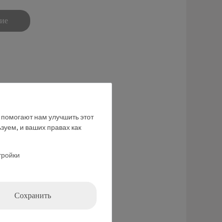
ние
е помогают нам улучшить этот
зуем, и ваших правах как
тройки
Сохранить