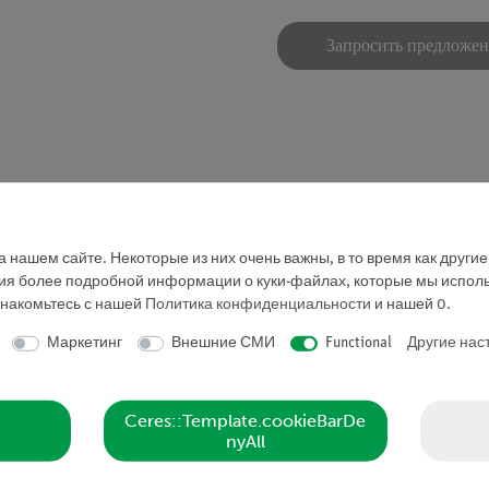
Запросить предложе
 нашем сайте. Некоторые из них очень важны, в то время как други
ния более подробной информации о куки-файлах, которые мы исполь
знакомьтесь с нашей
Политика конфиденциальности
и нашей
0
.
има (08750-07).
Маркетинг
Внешние СМИ
Functional
Другие нас
Ceres::Template.cookieBarDe
nyAll