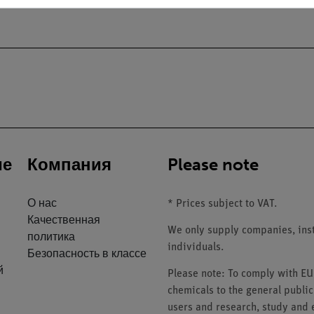
ие
Компания
Please note
О нас
* Prices subject to VAT.
Качественная
We only supply companies, insti
политика
individuals.
Безопасность в классе
й
Please note: To comply with E
chemicals to the general public
users and research, study and e