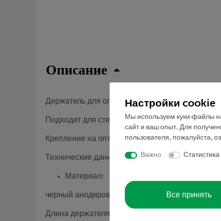
Описание
Настройки cookie
Держатель для оптических компонентов .
Мы используем куки-файлы на
Подходит для стержней диаметром 12 мм.
сайт и ваш опыт. Для получе
пользователя, пожалуйста, о
Крепление на оптической плите с помощью заж
Важно
Статистика
Технические данные:
Материал:
Все принять
черный анодированный алюминий
Длина держателя: 62 мм