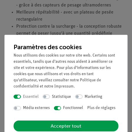
- grâce à des capteurs de pesage ultramodernes
Meilleure répétabilité - avec un plateau de pesée
rectangulaire
Protection contre la surcharge - la conception robuste
permet de peser jusqu'à une quantité prédéfinie
Résistance chimique élevée - grâce à des pièces en
Paramètres des cookies
polybutylène téréphtalate (PBT), en acier inoxydable et
en verre
Nous utilisons des cookies sur notre site web. Certains sont
essentiels, tandis que d'autres nous aident à améliorer ce
Précision optimale et facilité d'utilisation - grâce à des
site et votre expérience. Pour plus d'informations sur les
fonctions d'étalonnage et de réglage entièrement
cookies que nous utilisons et vos droits en tant
automatisées, contrôlées par la température et le temps,
qu'utilisateur, veuillez consulter notre
Politique de
propres à ce modèle de balance
confidentialité
et notre
Impressum
.
Essentiel
Statistique
Marketing
Médias / Téléchargements
Média externes
Fonctionnel
Plus de réglages
Accepter tout
Livraison gratuite à partir de 300,- €.