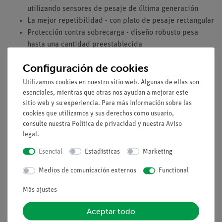
utilizando sensores de pesaje de última generación
La mejor repetibilidad - con plato de pesaje rectangular
Protección contra sobrecarga - diseño robusto pesa
hasta una cantidad preestablecida
Alta resistencia a los productos químicos - garantizada
Configuración de cookies
mediante piezas de tereftalato de polibutileno (PBT),
acero inoxidable y vidrio
Utilizamos cookies en nuestro sitio web. Algunas de ellas son
Precisión óptima y comodidad de uso: gracias a las
esenciales, mientras que otras nos ayudan a mejorar este
sitio web y su experiencia. Para más información sobre las
funciones de calibración y ajuste totalmente
cookies que utilizamos y sus derechos como usuario,
automatizadas y controladas por tiempo, exclusivas de
consulte nuestra
Política de privacidad
y nuestra
Aviso
este tipo de pesaje
legal
.
Esencial
Estadísticas
Marketing
Medios / Descargas
Medios de comunicación externos
Functional
Más ajustes
Envío gratuito a partir de 300,- €.
Aceptar todo