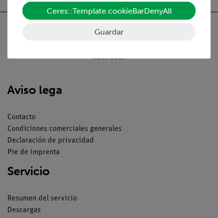
Ceres::Template.cookieBarDenyAll
Guardar
Nach oben
Aviso lega
Contacto
Condiciones comerciales generales
Declaración de privacidad
Pie de imprenta
Servicio
Resumen del servicio
Descargas