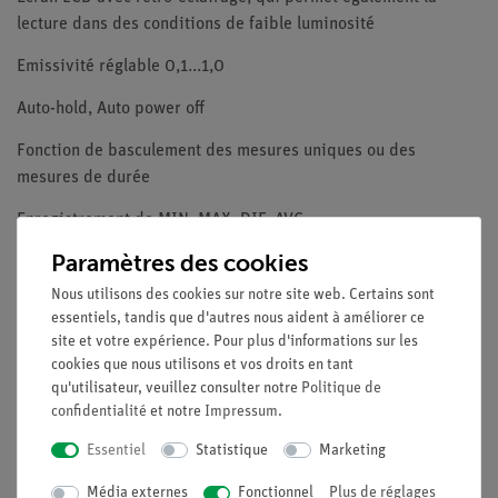
lecture dans des conditions de faible luminosité
Emissivité réglable 0,1...1,0
Auto-hold, Auto power off
Fonction de basculement des mesures uniques ou des
mesures de durée
Enregistrement de MIN, MAX, DIF, AVG
Paramètres des cookies
Fonction d'alarme haute/basse avec signal d'avertissement
sonore des valeurs hautes et basses, choisies librement sur
Nous utilisons des cookies sur notre site web. Certains sont
toute la plage de mesure
essentiels, tandis que d'autres nous aident à améliorer ce
site et votre expérience. Pour plus d'informations sur les
Mémoire interne pouvant contenir jusqu'à 20 valeurs
cookies que nous utilisons et vos droits en tant
qu'utilisateur, veuillez consulter notre
Politique de
Sécurité : EN 60825-1
confidentialité
et notre
Impressum
.
Accessoires : Mallette, sonde thermocouple de type K,
Essentiel
Statistique
Marketing
pile 9 V et manuel
Média externes
Fonctionnel
Plus de réglages