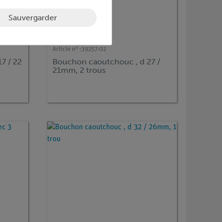
Sauvergarder
Article n° :
39257-02
7 / 22
Bouchon caoutchouc , d 27 /
21mm, 2 trous