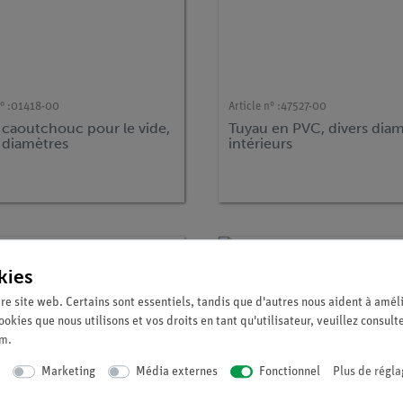
° :
01418-00
Article n° :
47527-00
 caoutchouc pour le vide,
Tuyau en PVC, divers dia
 diamètres
intérieurs
kies
re site web. Certains sont essentiels, tandis que d'autres nous aident à améli
ookies que nous utilisons et vos droits en tant qu'utilisateur, veuillez consult
um
.
Marketing
Média externes
Fonctionnel
Plus de régla