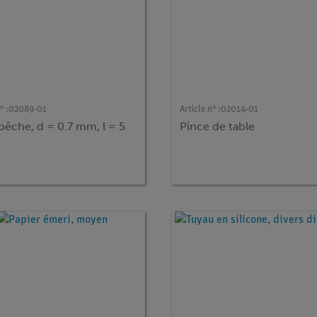
° :
02089-01
Article n° :
02014-01
 pêche, d = 0.7 mm, l = 5
Pince de table