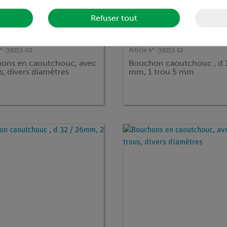
Refuser tout
° :
39255-02
Article n° :
39255-12
ons en caoutchouc, avec
Bouchon caoutchouc , d 1
s, divers diamètres
mm, 1 trou 5 mm