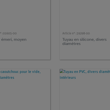
° :
01605-00
Article n° :
39298-00
r émeri, moyen
Tuyau en silicone, divers
diamètres