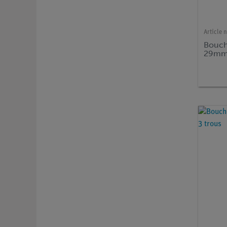
Article n
Bouch
29mm,