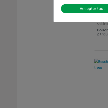
Accepter tout
Article n
Bouch
2 trou