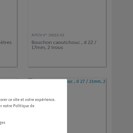
Article n° :
39255-02
mètres
Bouchon caoutchouc , d 22 /
17mm, 2 trous
orer ce site et votre expérience.
er notre
Politique de
ges