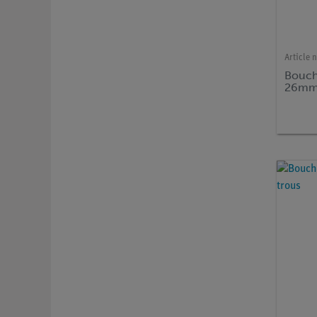
Article n
Bouch
26mm,