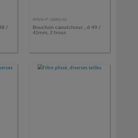
Article n° :
39263-02
38 /
Bouchon caoutchouc , d 49 /
41mm, 2 trous