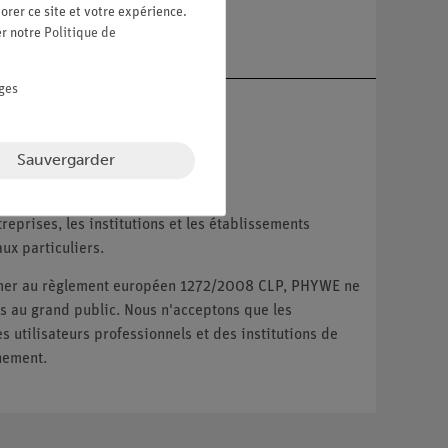
re
orer ce site et votre expérience.
er notre
Politique de
ges
Sauvergarder
reprises, les institutions et les établissements
ux particuliers.
ormer au règlement européen 1272/2008 CLP, PHYWE ne
 au grand public. Nous n'acceptons que les
utilisateurs professionnels et des institutions de
nement.