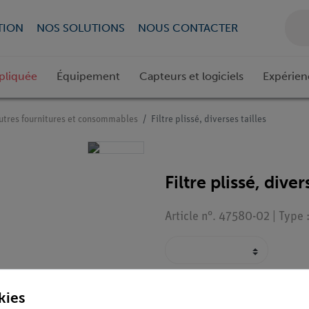
TION
NOS SOLUTIONS
NOUS CONTACTER
pliquée
Équipement
Capteurs et logiciels
Expérien
utres fournitures et consommables
Filtre plissé, diverses tailles
Filtre plissé, dive
Article n°. 47580-02 | Type
kies