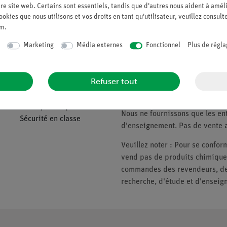
Demander une off
re site web. Certains sont essentiels, tandis que d'autres nous aident à améli
ookies que nous utilisons et vos droits en tant qu'utilisateur, veuillez consult
um
.
Marketing
Média externes
Fonctionnel
Plus de régla
Companie
Veuillez noter
Refuser tout
À propos de nous
* Prix soumis à la TVA.
Politique de qualité
Nous ne fournissons que les ent
Sécurité en classe
d'enseignement. Pas de vente a
Veuillez noter : Pour se conf
vend pas de produits chimiques
commandes des revendeurs, des 
recherche, d'étude et d'enseig