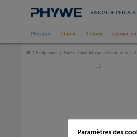
VISION DE L'ÉDUCA
Physique
Chimie
Biologie
science ap
Équipement
Matériel auxiliaire pour Laboratoire
A
Paramètres des coo