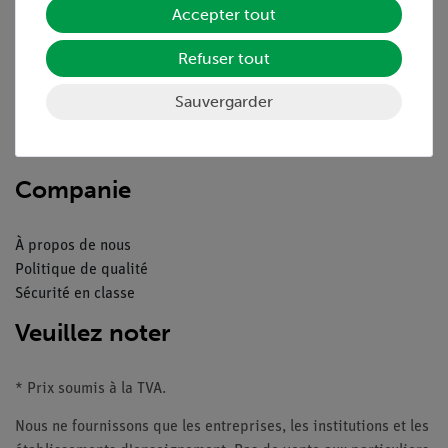
Accepter tout
Aperçu du service
Refuser tout
Téléchargements
Sauvergarder
Catalogue
Webinaires et vidéos
Contacte service client
Companie
À propos de nous
Politique de qualité
Sécurité en classe
Veuillez noter
* Prix soumis à la TVA.
Nous ne fournissons que les entreprises, les institutions et les