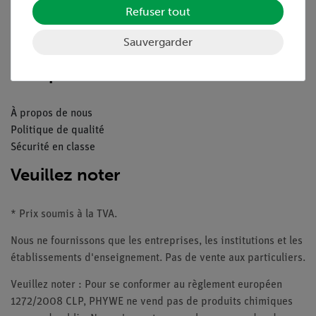
Refuser tout
Catalogue
Webinaires et vidéos
Sauvergarder
Contacte service client
Companie
À propos de nous
Politique de qualité
Sécurité en classe
Veuillez noter
* Prix soumis à la TVA.
Nous ne fournissons que les entreprises, les institutions et les
établissements d'enseignement. Pas de vente aux particuliers.
Veuillez noter : Pour se conformer au règlement européen
1272/2008 CLP, PHYWE ne vend pas de produits chimiques