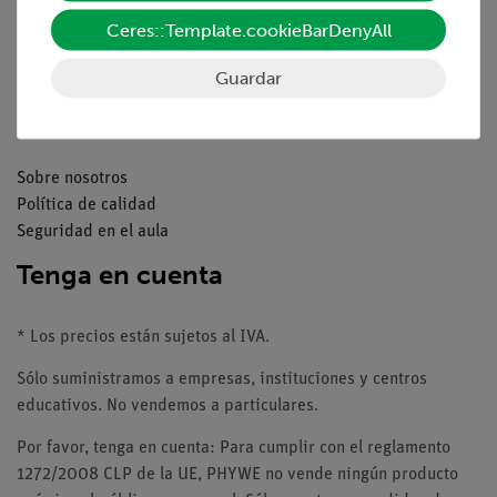
Catálogos
Ceres::Template.cookieBarDenyAll
Seminarios web & vídeos
Servicio al cliente
Guardar
Compañía
Sobre nosotros
Política de calidad
Seguridad en el aula
Tenga en cuenta
* Los precios están sujetos al IVA.
Sólo suministramos a empresas, instituciones y centros
educativos. No vendemos a particulares.
Por favor, tenga en cuenta: Para cumplir con el reglamento
1272/2008 CLP de la UE, PHYWE no vende ningún producto