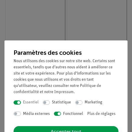
Article n° :
31255-E
Article n° :
31339-E
Paramètres des cookies
Chlorure de méthylène
Glycérol gelatiné selon
500 ml
Kaiser 50 g
Nous utilisons des cookies sur notre site web. Certains sont
essentiels, tandis que d'autres nous aident à améliorer ce
site et votre expérience. Pour plus d'informations sur les
cookies que nous utilisons et vos droits en tant
qu'utilisateur, veuillez consulter notre
Politique de
confidentialité
et notre
Impressum
.
Essentiel
Statistique
Marketing
Média externes
Fonctionnel
Plus de réglages
Accepter tout