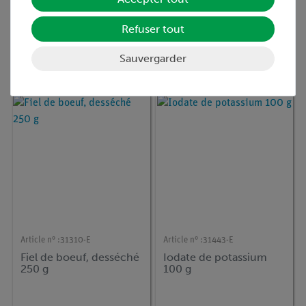
Article n° :
31301-E
Article n° :
31341-E
Refuser tout
Acide acétique
Glycocolle 250 g
99...100% Pur 1000ml
Sauvergarder
Article n° :
31310-E
Article n° :
31443-E
Fiel de boeuf, desséché
Iodate de potassium
250 g
100 g