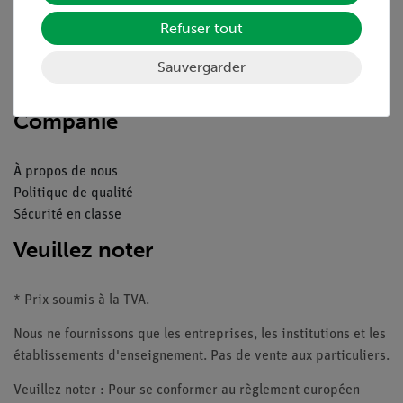
Aperçu du service
Téléchargements
Refuser tout
Catalogue
Webinaires et vidéos
Sauvergarder
Contacte service client
Companie
À propos de nous
Politique de qualité
Sécurité en classe
Veuillez noter
* Prix soumis à la TVA.
Nous ne fournissons que les entreprises, les institutions et les
établissements d'enseignement. Pas de vente aux particuliers.
Veuillez noter : Pour se conformer au règlement européen