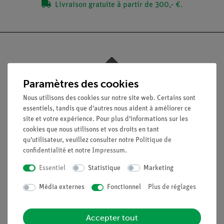
Livraison gratuite à partir de 300,- €.
Nach oben
Paramètres des cookies
Nous utilisons des cookies sur notre site web. Certains sont
essentiels, tandis que d'autres nous aident à améliorer ce
Légal
site et votre expérience. Pour plus d'informations sur les
cookies que nous utilisons et vos droits en tant
qu'utilisateur, veuillez consulter notre
Politique de
Contact
confidentialité
et notre
Impressum
.
Conditions générales de vente
Déclaration de confidentialité
Essentiel
Statistique
Marketing
Mentions légales
Média externes
Fonctionnel
Plus de réglages
Service
Accepter tout