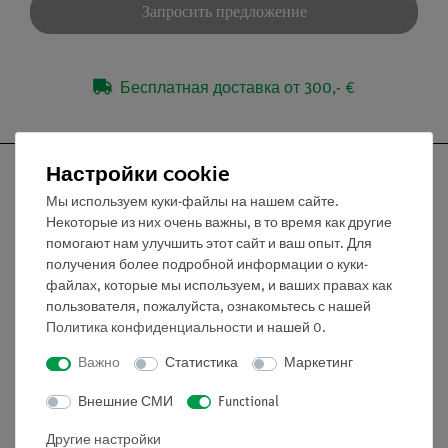
Запросить предложение
Бесплатная доставка от 300,- €
Настройки cookie
Мы используем куки-файлы на нашем сайте.
Некоторые из них очень важны, в то время как другие
Nach oben
помогают нам улучшить этот сайт и ваш опыт. Для
получения более подробной информации о куки-
файлах, которые мы используем, и ваших правах как
Информация
пользователя, пожалуйста, ознакомьтесь с нашей
Политика конфиденциальности
и нашей
0
.
Контактное лицо
Важно
Статистика
Маркетинг
Условия сотрудничества
Внешние СМИ
Functional
Декларация о конфиденциальности
Вводные данные
Другие настройки