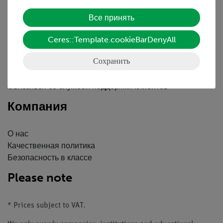
Обслуживание
Все принять
Ceres::Template.cookieBarDenyAll
Краткий обзор услуг
Скачать
Сохранить
Каталоги
Вебинары и Видео
Связаться со службой поддержки клиентов
Компания
О нас
Качественная политика
Безопасность в классе
Please note
* Prices subject to VAT.