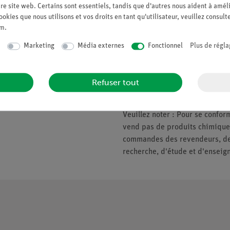
re site web. Certains sont essentiels, tandis que d'autres nous aident à améli
ookies que nous utilisons et vos droits en tant qu'utilisateur, veuillez consult
um
.
Companie
Veuillez noter
Marketing
Média externes
Fonctionnel
Plus de régla
À propos de nous
* Prix soumis à la TVA.
Politique de qualité
Refuser tout
Nous ne fournissons que les ent
Sécurité en classe
d'enseignement. Pas de vente a
Veuillez noter : Pour se conf
vend pas de produits chimiques
commandes des revendeurs, des 
recherche, d'étude et d'enseig