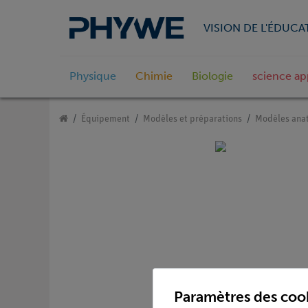
VISION DE L'ÉDUCA
Physique
Chimie
Biologie
science ap
Équipement
Modèles et préparations
Modèles ana
Paramètres des coo