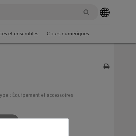
ces et ensembles
Cours numériques
Type : Équipement et accessoires
re