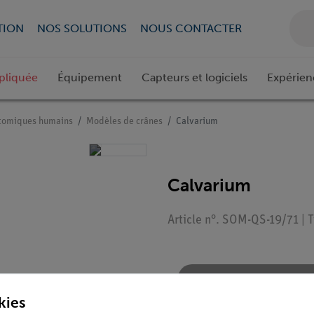
TION
NOS SOLUTIONS
NOUS CONTACTER
pliquée
Équipement
Capteurs et logiciels
Expérien
tomiques humains
Modèles de crânes
Calvarium
Calvarium
Article n°. SOM-QS-19/71 | 
Demander une off
kies