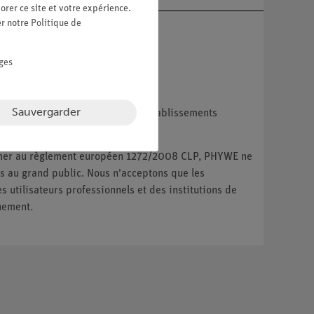
orer ce site et votre expérience.
er notre
Politique de
ges
Sauvergarder
reprises, les institutions et les établissements
ux particuliers.
ormer au règlement européen 1272/2008 CLP, PHYWE ne
 au grand public. Nous n'acceptons que les
utilisateurs professionnels et des institutions de
nement.