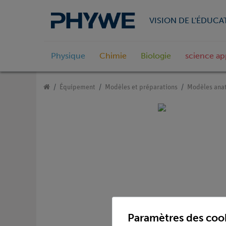
VISION DE L'ÉDUCA
Physique
Chimie
Biologie
science ap
Équipement
Modèles et préparations
Modèles ana
Paramètres des coo