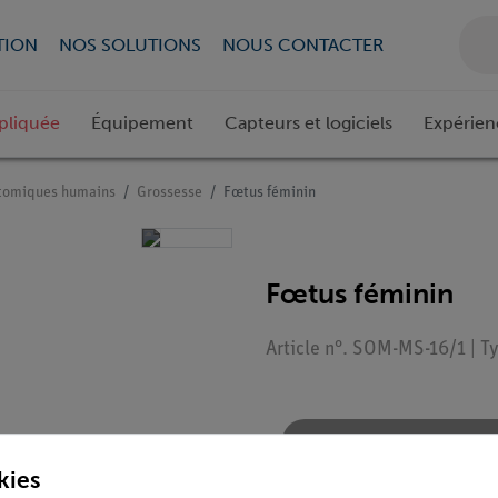
TION
NOS SOLUTIONS
NOUS CONTACTER
pliquée
Équipement
Capteurs et logiciels
Expérien
tomiques humains
Grossesse
Fœtus féminin
Fœtus féminin
Article n°. SOM-MS-16/1 | T
Demander une off
kies