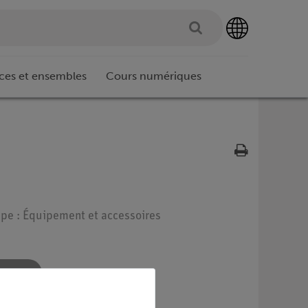
ces et ensembles
Cours numériques
ype : Équipement et accessoires
re