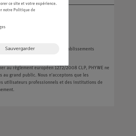
orer ce site et votre expérience.
er notre
Politique de
ges
Sauvergarder
reprises, les institutions et les établissements
ux particuliers.
ormer au règlement européen 1272/2008 CLP, PHYWE ne
 au grand public. Nous n'acceptons que les
utilisateurs professionnels et des institutions de
nement.