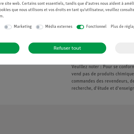
re site web. Certains sont essentiels, tandis que d'autres nous aident à améli
ookies que nous utilisons et vos droits en tant qu'utilisateur, veuillez consult
um
.
Companie
Veuillez noter
Marketing
Média externes
Fonctionnel
Plus de régla
À propos de nous
* Prix soumis à la TVA.
Politique de qualité
Refuser tout
Nous ne fournissons que les ent
Sécurité en classe
d'enseignement. Pas de vente a
Veuillez noter : Pour se conf
vend pas de produits chimiques
commandes des revendeurs, des 
recherche, d'étude et d'enseig