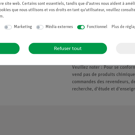
re site web. Certains sont essentiels, tandis que d'autres nous aident à améli
ookies que nous utilisons et vos droits en tant qu'utilisateur, veuillez consult
um
.
Companie
Veuillez noter
Marketing
Média externes
Fonctionnel
Plus de régla
À propos de nous
* Prix soumis à la TVA.
Politique de qualité
Refuser tout
Nous ne fournissons que les ent
Sécurité en classe
d'enseignement. Pas de vente a
Veuillez noter : Pour se conf
vend pas de produits chimiques
commandes des revendeurs, des 
recherche, d'étude et d'enseig