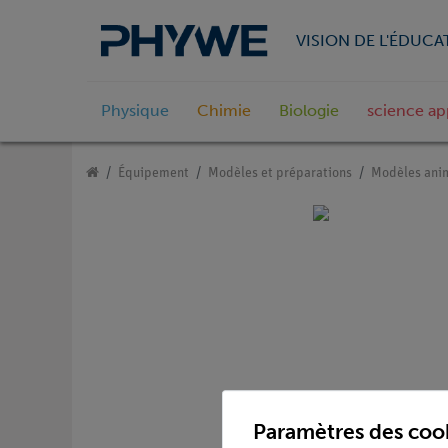
VISION DE L'ÉDUCA
Physique
Chimie
Biologie
science ap
Équipement
Modèles et préparations
Modèles anim
Paramètres des coo