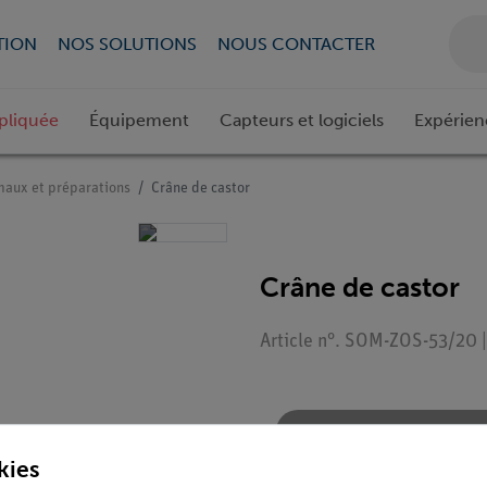
TION
NOS SOLUTIONS
NOUS CONTACTER
pliquée
Équipement
Capteurs et logiciels
Expérien
aux et préparations
Crâne de castor
Crâne de castor
Article n°. SOM-ZOS-53/20 |
Demander une off
kies