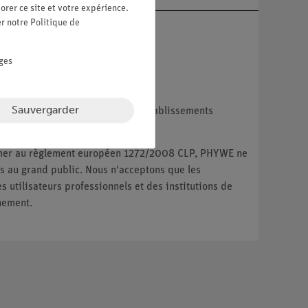
orer ce site et votre expérience.
er notre
Politique de
ges
Sauvergarder
reprises, les institutions et les établissements
ux particuliers.
ormer au règlement européen 1272/2008 CLP, PHYWE ne
 au grand public. Nous n'acceptons que les
utilisateurs professionnels et des institutions de
nement.