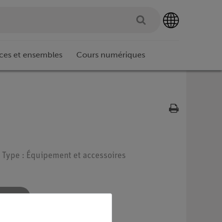
ces et ensembles
Cours numériques
 Type : Équipement et accessoires
re