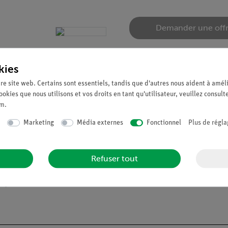
Demander une off
kies
re site web. Certains sont essentiels, tandis que d'autres nous aident à améli
ookies que nous utilisons et vos droits en tant qu'utilisateur, veuillez consult
um
.
Marketing
Média externes
Fonctionnel
Plus de régla
Refuser tout
Item 1 of 6