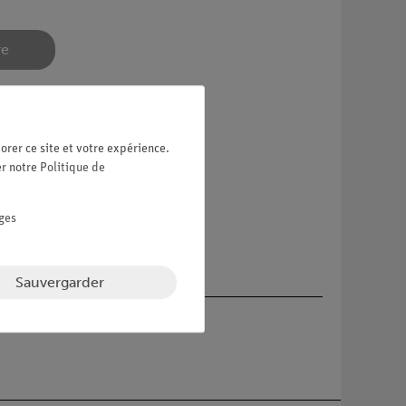
re
orer ce site et votre expérience.
er notre
Politique de
ges
Sauvergarder