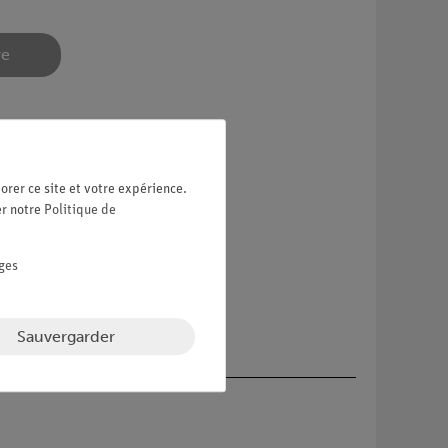
re
orer ce site et votre expérience.
er notre
Politique de
ges
Sauvergarder