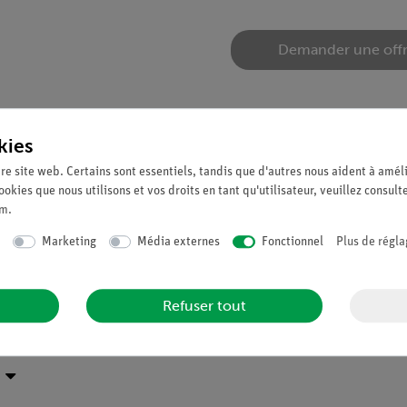
Demander une off
kies
re site web. Certains sont essentiels, tandis que d'autres nous aident à améli
ookies que nous utilisons et vos droits en tant qu'utilisateur, veuillez consult
um
.
e initiale et peuvent être commandés à nouveau.
Marketing
Média externes
Fonctionnel
Plus de régla
pour TESS advanced Mechanics 2 (15272-88)
Refuser tout