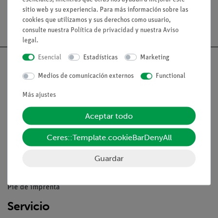
sitio web y su experiencia. Para más información sobre las
cookies que utilizamos y sus derechos como usuario,
Envío gratuito a partir de 300,- €.
consulte nuestra
Política de privacidad
y nuestra
Aviso
legal
.
Esencial
Estadísticas
Marketing
Medios de comunicación externos
Functional
Nach oben
Más ajustes
Aceptar todo
Aviso lega
Ceres::Template.cookieBarDenyAll
Contacto
Guardar
Condiciones comerciales generales
Declaración de privacidad
Pie de imprenta
Servicio