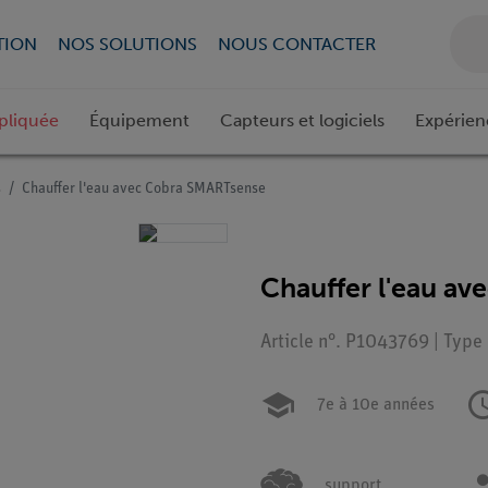
TION
NOS SOLUTIONS
NOUS CONTACTER
pliquée
Équipement
Capteurs et logiciels
Expérien
s
Chauffer l'eau avec Cobra SMARTsense
Chauffer l'eau a
Article n°. P1043769 | Type
7e à 10e années
support