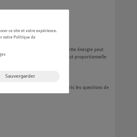
orer ce site et votre expérience.
er notre
Politique de
t une certaine période de temps. Cette énergie peut
ges
urée d'un processus de chauffage est proportionnelle
Sauvergarder
la vie quotidienne, etc.), y compris les questions de