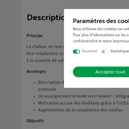
Description
Paramètres des coo
Nous utilisons des cookies sur not
Pour plus d'informations sur les c
Principe
confidentialité
et notre
Impress
La chaleur, en tant qu'énergie interne d'une quantit
Essentiel
Statistique
être simplement comprise comme le produit de la quan
à la quantité de substance chauffée si la puissance f
Accepter tout
Avantages
Description de l'expérience particulièrement c
protocole
Un enseignement orienté vers l'avenir : Intégr
Motivation accrue des étudiants grâce à l'utili
Augmentation de la compétence des médias
Objectifs