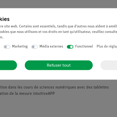
kies
re site web. Certains sont essentiels, tandis que d'autres nous aident à améli
ookies que nous utilisons et vos droits en tant qu'utilisateur, veuillez consult
um
.
é de matière, peut être modifiée par l'effet d'une puissance pendan
Marketing
Média externes
Fonctionnel
Plus de régla
tité de matière et de la température. Ainsi, la relation entre la d
ournie et la différence de température sont identiques.
Refuser tout
ompréhensible et préparée de manière didactique (pertinence pour 
ation dans les cours de sciences numériques avec des tablettes
sation de la mesure intuitiveAPP