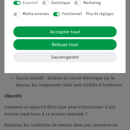
Une variante de cette expérience d'introduction, basée sur
Essentiel
Statistique
Marketing
une chaîne de lumières électriques d'arbre de Noël, pourrait
Média externes
Fonctionnel
Plus de réglages
être la préparation d'un modèle d'une telle chaîne lumineuse
avec deux lampes à filament identiques (4 V / 0,04 A).
Accepter tout
Avantages
Aucun câble de connexion supplémentaire n'est
Refuser tout
nécessaire entre les blocs de construction - schéma clair
Sauvergarder
et installation rapide
Sécurité des contacts grâce au système de blocs-puzzle
Contacts plaqués or sans corrosion
Succès doublé : Schéma du circuit électrique sur le
dessus, les composants réels sont visibles à l'extérieur
Objectifs
Comment un appareil électrique peut-il fonctionner à une
tension supérieure à sa tension nominale ?
Examinez les conditions de tension dans une connexion en