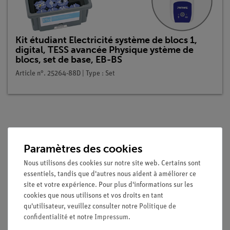
Kit étudiant Electricité système de blocs 1,
digital, TESS avancée Physique ystème de
blocs, set de base, EB-BS
Article n°. 25264-88D | Type : Set
Description
Paramètres des cookies
Principe
Nous utilisons des cookies sur notre site web. Certains sont
essentiels, tandis que d'autres nous aident à améliorer ce
Dans la première expérience, une introduction à ce sujet, la
site et votre expérience. Pour plus d'informations sur les
fonction d'une résistance en série est expliquée comme
cookies que nous utilisons et vos droits en tant
motivation pour l'examen quantitatif de la loi de la tension
qu'utilisateur, veuillez consulter notre
Politique de
confidentialité
et notre
Impressum
.
dans les connexions en série.