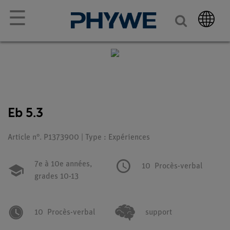
☰
Eb 5.3
Article n°. P1373900 | Type : Expériences
7e à 10e années,
10
Procès-verbal
grades 10-13
10
Procès-verbal
support