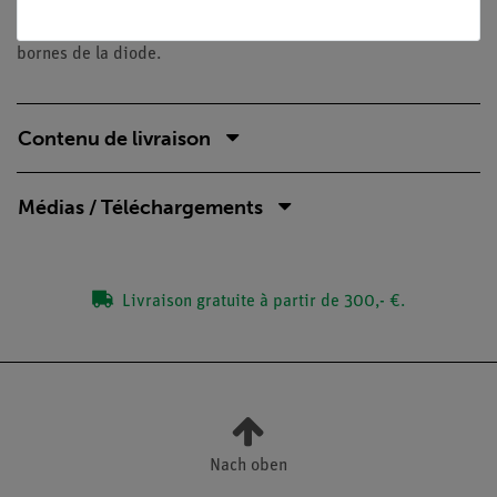
Déterminez la dépendance de l'intensité du courant qui
traverse une diode par rapport à la chute de tension aux
bornes de la diode.
Contenu de livraison
Médias / Téléchargements
Livraison gratuite à partir de 300,- €.
Nach oben