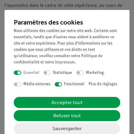
l'apprendre dans le cadre de cette expérience, au cours de
laquelle ils enregistrent et évaluent eux-mêmes la courbe
caractéristique d'une diode au silicium.
Paramètres des cookies
Nous utilisons des cookies sur notre site web. Certains sont
Avantages
essentiels, tandis que d'autres nous aident à améliorer ce
Aucun câble de connexion supplémentaire n'est
site et votre expérience. Pour plus d'informations sur les
cookies que nous utilisons et vos droits en tant
nécessaire entre les blocs de construction - schéma clair
qu'utilisateur, veuillez consulter notre
Politique de
et installation rapide
confidentialité
et notre
Impressum
.
Sécurité des contacts grâce au système de blocs-puzzle
Contacts plaqués or sans corrosion
Essentiel
Statistique
Marketing
Doublement du succès : Schéma du circuit électrique sur
Média externes
Fonctionnel
Plus de réglages
le dessus, les composants réels sont visibles à
l'extérieur
Accepter tout
Objectifs
Refuser tout
Quelles propriétés d'une diode peuvent être déduites de sa
courbe caractéristique ?
Sauvergarder