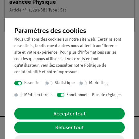
avancée Physique
Article n°. 15291-88 | Type : Set
Délai de livraison :
En stock
Paramètres des cookies
Nous utilisons des cookies sur notre site web. Certains sont
essentiels, tandis que d'autres nous aident à améliorer ce
site et votre expérience. Pour plus d'informations sur les
Contenu de livraison
cookies que nous utilisons et vos droits en tant
qu'utilisateur, veuillez consulter notre
Politique de
confidentialité
et notre
Impressum
.
Médias / Téléchargements
Essentiel
Statistique
Marketing
Média externes
Fonctionnel
Plus de réglages
Livraison gratuite à partir de 300,- €.
Accepter tout
Refuser tout