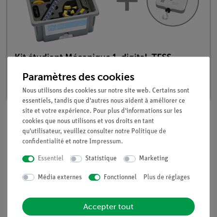
Kit étudiant Mécanique 1, digital, TESS
avancée Physique
Paramètres des cookies
Article n°. 25271-88D | Type : Set
Nous utilisons des cookies sur notre site web. Certains sont
essentiels, tandis que d'autres nous aident à améliorer ce
site et votre expérience. Pour plus d'informations sur les
cookies que nous utilisons et vos droits en tant
qu'utilisateur, veuillez consulter notre
Politique de
Description
confidentialité
et notre
Impressum
.
Essentiel
Statistique
Marketing
Principe
Média externes
Fonctionnel
Plus de réglages
En utilisant deux pendules couplés, les élèves doivent étudier
leur interaction et déterminer leur fréquence de battement
fs
.
En outre, ils doivent mesurer les fréquences d'oscillation pour
Accepter tout
une excitation dans le même sens
(f1
) et dans le sens