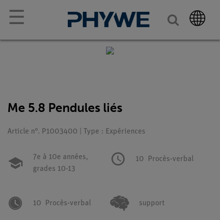
☰
Me 5.8 Pendules liés
Article n°. P1003400 | Type : Expériences
7e à 10e années,
10
Procès-verbal
grades 10-13
10
Procès-verbal
support