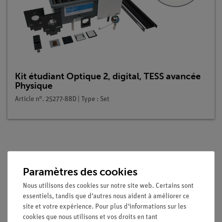
Kit étudiant Optique 2, digital, TESS avancée
Physique
Article n°. 25277-88D | Type : Set
Description
Paramètres des cookies
Principe
Nous utilisons des cookies sur notre site web. Certains sont
essentiels, tandis que d'autres nous aident à améliorer ce
Cette expérience est très exigeante. Elle n'exige pas une
site et votre expérience. Pour plus d'informations sur les
grande précision de mesure de la part de l'élève. Mais, à en
cookies que nous utilisons et vos droits en tant