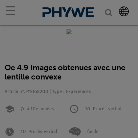
☰
Oe 4.9 Images obtenues avec une
lentille convexe
Article n°. P1068200 | Type : Expériences
7e à 10e années
10
Procès-verbal
10
Procès-verbal
facile