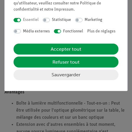
juger par les expériences passées, la compréhension des cas
qu'utilisateur, veuillez consulter notre
Politique de
confidentialité
et notre
Impressum
.
individuels pour différentes distances d'image, les propriétés
de l'image en fonction de l'objet et de la distance focale, ainsi
Essentiel
Statistique
Marketing
que la multitude de termes techniques posent souvent des
difficultés aux élèves. La répartition de l'expérience en
Média externes
Fonctionnel
Plus de réglages
groupes peut la rendre plus facile sur le plan méthodologique.
Les élèves sont répartis en quatre groupes. Chaque groupe
Accepter tout
réalise l'expérience pour l'un des cas présentés sur la page
des tâches. Ensuite, les résultats sont échangés et le tableau 1
Refuser tout
est complété par tous les élèves. De cette façon, chaque
groupe peut mener à bien sa tâche spéciale avec soin et en
Sauvergarder
temps voulu.
Avantages
Boîte à lumière multifonctionnelle - Tout-en-un : Peut
être utilisée pour l'optique géométrique sur la table, le
mélange des couleurs et sur un banc optique
Extension avec d'autres ensembles à tout moment,
aucune source lumineuse supplémentaire n'est