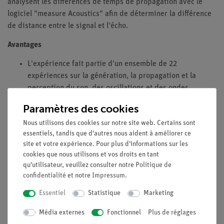
analysent les différences de temps de propagation avec le
logiciel "measure Acoustics" afin de déterminer la différence
de distance entre le signal et l'écho.
Avantages
L'expérience fait partie d'un ensemble de 22
expériences sur la génération, la propagation et la
perception du son, des oscillations et des ondes
Particulièrement appropriée comme expérience de
Paramètres des cookies
premier contact avec la physique en général
Nous utilisons des cookies sur notre site web. Certains sont
Avec des feuilles de travail graphiques pour les élèves
essentiels, tandis que d'autres nous aident à améliorer ce
Avec des informations détaillées pour l'instructeur
site et votre expérience. Pour plus d'informations sur les
Optimisé pour les emplois du temps serrés, c'est-à-dire
cookies que nous utilisons et vos droits en tant
qu'il nécessite un temps de préparation minimal
qu'utilisateur, veuillez consulter notre
Politique de
confidentialité
et notre
Impressum
.
Objectifs
Essentiel
Statistique
Marketing
Les chauves-souris peuvent déterminer la distance qui les
sépare des autres objets de leur environnement à l'aide de
Média externes
Fonctionnel
Plus de réglages
signaux ultrasonores et, ainsi, trouver leur chemin. Sur les