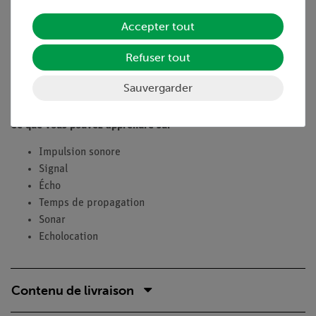
navires, le sonar est utilisé pour déterminer les distances.
Accepter tout
Dans les deux cas, on utilise l'effet de l'écho, un phénomène
qui nous est familier dans notre vie quotidienne. Simulez un
Refuser tout
processus d'écholocation en mesurant la distance parcourue
par le son dans un tube de verre. Examinez également si le
Sauvergarder
tube doit être scellé à cette fin.
Ce que vous pouvez apprendre sur
Impulsion sonore
Signal
Écho
Temps de propagation
Sonar
Echolocation
Contenu de livraison