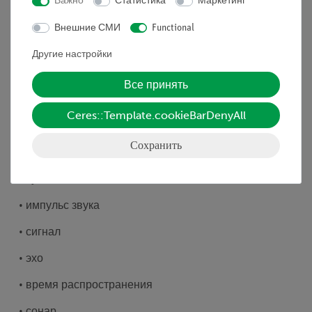
Важно
Статистика
Маркетинг
помощью ультразвуковых сигналов и, тем самым,
находить свой путь. На кораблях гидролокатор
Внешние СМИ
Functional
используется для определения расстояний. В обоих
Другие настройки
случаях используется эффект эха, с которым мы
знакомы из нашей повседневной жизни. Смоделируйте
Все принять
процесс эхолокации, измеряя расстояние, которое звук
проходит в стеклянной трубке. Проверьте также,
Ceres::Template.cookieBarDenyAll
должна ли для этой цели быть закрыта трубка.
Сохранить
Получаем понятие о
Получите понятие о
• импульс звука
• сигнал
• эхо
• время распространения