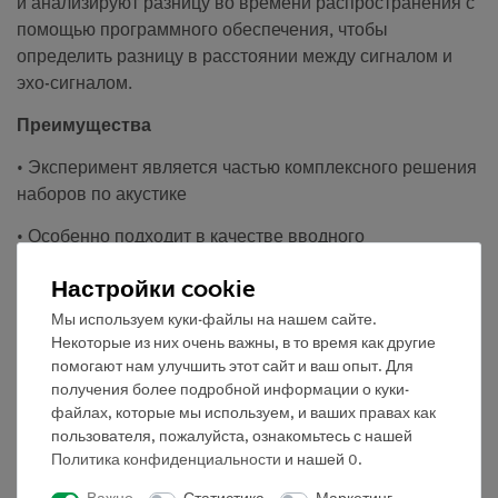
и анализируют разницу во времени распространения с
помощью программного обеспечения, чтобы
определить разницу в расстоянии между сигналом и
эхо-сигналом.
Преимущества
• Эксперимент является частью комплексного решения
наборов по акустике
• Особенно подходит в качестве вводного
эксперимента для пропедевтического курса по физике
Настройки cookie
• С подробной информацией для преподавателя и
Мы используем куки-файлы на нашем сайте.
учеников
Некоторые из них очень важны, в то время как другие
помогают нам улучшить этот сайт и ваш опыт. Для
• Требуется минимальное время для подготовки
получения более подробной информации о куки-
файлах, которые мы используем, и ваших правах как
Задание
пользователя, пожалуйста, ознакомьтесь с нашей
Летучие мыши могут определять расстояние между
Политика конфиденциальности
и нашей
0
.
собой и другими объектами окружающей среды с