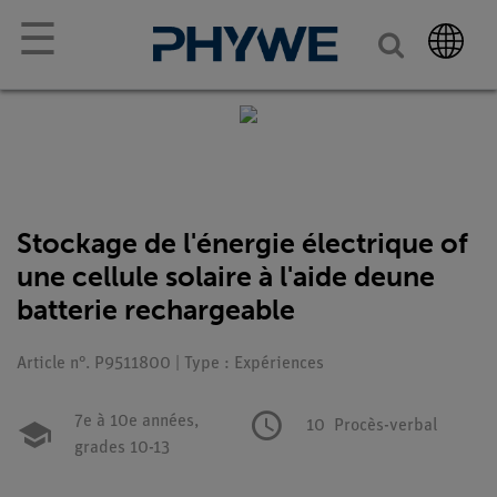
☰
Stockage de l'énergie électrique of
une cellule solaire à l'aide deune
batterie rechargeable
Article n°. P9511800 | Type : Expériences
7e à 10e années,
10
Procès-verbal
grades 10-13