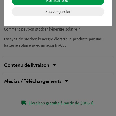
Refuser tout
circuit électrique se trouve en haut, les composants
réels sont visibles en bas
Sauvergarder
Objectifs
Comment peut-on stocker l'énergie solaire ?
Essayez de stocker l'énergie électrique produite par une
batterie solaire avec un accu Ni-Cd.
Contenu de livraison
Médias / Téléchargements
Livraison gratuite à partir de 300,- €.