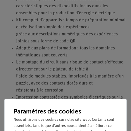
caractéristiques des dispositifs inclus dans les
ensembles pour la production d’énergie électrique
Kit complet d'appareils : temps de préparation minimal
et réalisation simple des expériences
grâce aux descriptions numériques des expériences
jointes sous forme de code QR
Adapté aux plans de formation : tous les domaines
thématiques sont couverts
Le montage du circuit sans risque de contact s'effectue
directement sur le plateau de table à
l'aide de modules stables, imbriqués à la manière d'un
puzzle, avec des contacts dorés durs et
résistants à la corrosion
Impression contrastée des symboles électriques sur la
face supérieure
Paramètres des cookies
Caractéristiques techniques
Nous utilisons des cookies sur notre site web. Certains sont
essentiels, tandis que d'autres nous aident à améliorer ce
Le set d'appareils se compose d'une boîte de rangement et