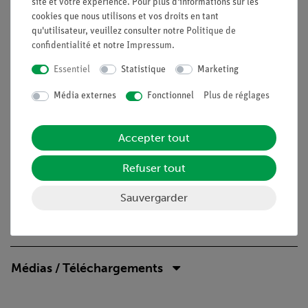
site et votre expérience. Pour plus d'informations sur les
contient tous les composants de base
cookies que nous utilisons et vos droits en tant
nécessaires à la réalisation des expériences. La boîte solide
qu'utilisateur, veuillez consulter notre
Politique de
et empilable est équipée d'un insert en
confidentialité
et notre
Impressum
.
mousse parfaitement adapté qui protège les composants et
Essentiel
Statistique
Marketing
permet de vérifier rapidement s'ils sont
complets.
Média externes
Fonctionnel
Plus de réglages
Accepter tout
Expériences
Refuser tout
Contenu de livraison
Sauvergarder
Accessoires
Médias / Téléchargements