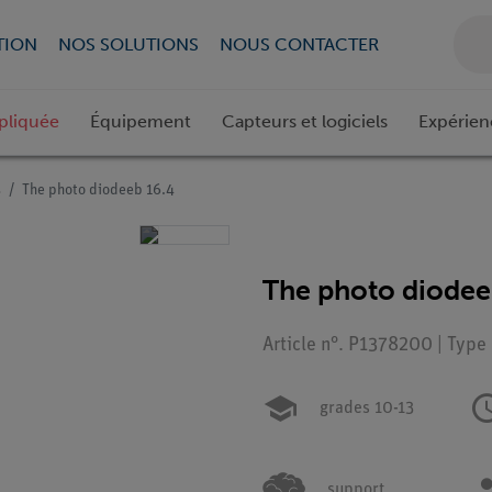
TION
NOS SOLUTIONS
NOUS CONTACTER
pliquée
Équipement
Capteurs et logiciels
Expérien
s
The photo diodeeb 16.4
The photo diodee
Article n°. P1378200 | Type
grades 10-13
support