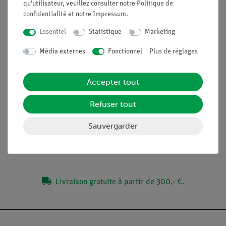
qu'utilisateur, veuillez consulter notre
Politique de
Matériel de support réel pour une installation
confidentialité
et notre
Impressum
.
particulièrement stable et sûre
Essentiel
Statistique
Marketing
La construction personnelle d'un calorimètre permet
d'approfondir la compréhension
Média externes
Fonctionnel
Plus de réglages
Descriptions d'expériences adaptées aux élèves et
rapports disponibles
Accepter tout
Refuser tout
Contenu de livraison
Sauvergarder
Médias / Téléchargements
Livraison gratuite à partir de 300,- €.