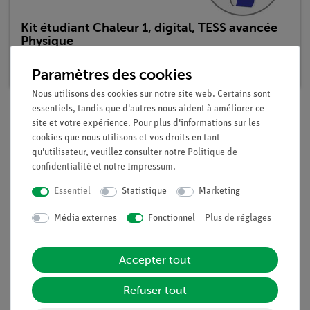
Kit étudiant Chaleur 1, digital, TESS avancée
Physique
Article n°. 25274-88D | Type : Set
Paramètres des cookies
Nous utilisons des cookies sur notre site web. Certains sont
essentiels, tandis que d'autres nous aident à améliorer ce
site et votre expérience. Pour plus d'informations sur les
Description
cookies que nous utilisons et vos droits en tant
qu'utilisateur, veuillez consulter notre
Politique de
confidentialité
et notre
Impressum
.
Principe
Essentiel
Statistique
Marketing
Des quantités différentes de chlorure de sodium et de
Média externes
Fonctionnel
Plus de réglages
thiosulfate de sodium sont dissoutes dans l'eau. Dans les deux
cas, une baisse de température est observée.
Dans un problème supplémentaire, la corrélation entre la
Accepter tout
masse dissoute et le changement de température est étudiée
quantitativement.
Refuser tout