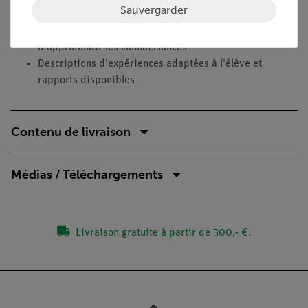
Avantages
Sauvergarder
La construction personnelle d'un calorimètre permet
d'approfondir les connaissances
Descriptions d'expériences adaptées à l'élève et
rapports disponibles
Contenu de livraison
Médias / Téléchargements
Livraison gratuite à partir de 300,- €.