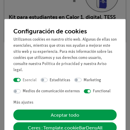
Kit para estudiantes en Calor 1, digital, TESS
avanzado Física
Configuración de cookies
Nº de artículo: 25274-88D | Tipo: Set
Utilizamos cookies en nuestro sitio web. Algunas de ellas son
esenciales, mientras que otras nos ayudan a mejorar este
sitio web y su experiencia. Para más información sobre las
cookies que utilizamos y sus derechos como usuario,
Descripción
consulte nuestra
Política de privacidad
y nuestra
Aviso
legal
.
Esencial
Estadísticas
Marketing
Principio
Medios de comunicación externos
Functional
Se disuelven en agua diferentes cantidades de cloruro de
sodio y tiosulfato de sodio. En ambos casos se observa un
Más ajustes
descenso de la temperatura.
En un problema complementario se estudia cuantitativamente
Aceptar todo
la correlación entre la masa disuelta y el cambio de
temperatura.
Ceres::Template.cookieBarDenyAll