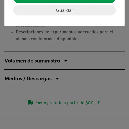
Ventajas
Guardar
La construcción propia de un calorímetro profundiza en
la comprensión
Descripciones de experimentos adecuados para el
alumno con informes disponibles
Volumen de suministro
Medios / Descargas
Envío gratuito a partir de 300,- €.