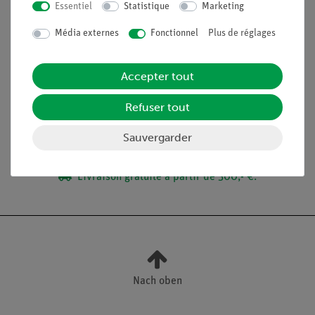
lorsque la lumière est diffractée sur une double fente.
Essentiel
Statistique
Marketing
Déterminez ensuite la longueur d'onde de la lumière rouge.
Média externes
Fonctionnel
Plus de réglages
Contenu de livraison
Accepter tout
Refuser tout
Médias / Téléchargements
Sauvergarder
Livraison gratuite à partir de 300,- €.
Nach oben