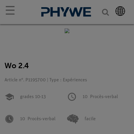
☰
Wo 2.4
Article n°. P1195700 | Type : Expériences
grades 10-13
10
Procès-verbal
10
Procès-verbal
facile