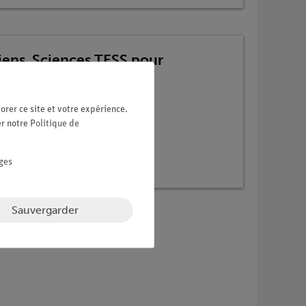
iens. Sciences TESS pour
orer ce site et votre expérience.
er notre
Politique de
ges
Sauvergarder