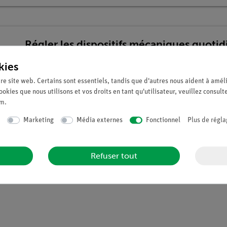
Régler les dispositifs mécaniques quotid
débutants
kies
Article n°. 15239-88D | Type : Set
re site web. Certains sont essentiels, tandis que d'autres nous aident à améli
ookies que nous utilisons et vos droits en tant qu'utilisateur, veuillez consult
um
.
Marketing
Média externes
Fonctionnel
Plus de régla
Refuser tout