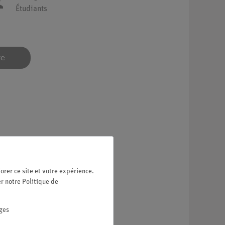
Étudiants
re
orer ce site et votre expérience.
er notre
Politique de
on.
ges