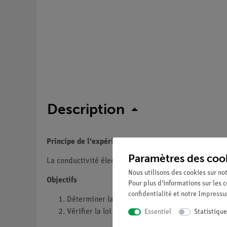
Description
Principe de l'expérience
Paramètres des coo
La conductivité électrique du cuivre et de l'aluminiu
Nous utilisons des cookies sur not
Objectifs
Pour plus d'informations sur les c
confidentialité
et notre
Impress
Déterminer la conductivité électrique du cuivre
Vérifier la loi de Wiedmann-Franz.
Essentiel
Statistique