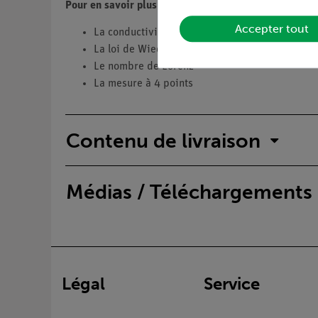
Pour en savoir plus sur ...
Accepter tout
La conductivité électrique
La loi de Wiedmann-Franz
Le nombre de Lorenz
La mesure à 4 points
Contenu de livraison
Médias / Téléchargements
Légal
Service