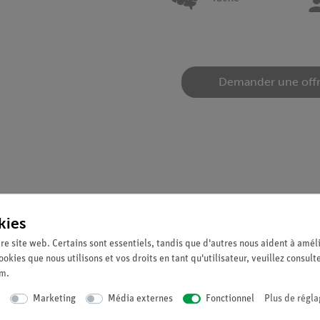
Demander une off
kies
m est déterminée et la loi de Wiedmann-Franz est vérifiée.
re site web. Certains sont essentiels, tandis que d'autres nous aident à améli
ookies que nous utilisons et vos droits en tant qu'utilisateur, veuillez consult
um
.
 et de l'aluminium en enregistrant la caractéristique courant-tensi
Marketing
Média externes
Fonctionnel
Plus de régla