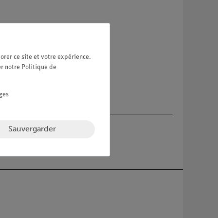
re
orer ce site et votre expérience.
er notre
Politique de
ges
Sauvergarder