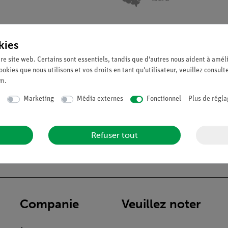
kies
Demander une off
re site web. Certains sont essentiels, tandis que d'autres nous aident à améli
ookies que nous utilisons et vos droits en tant qu'utilisateur, veuillez consult
um
.
Marketing
Média externes
Fonctionnel
Plus de régla
Refuser tout
Companie
Veuillez noter