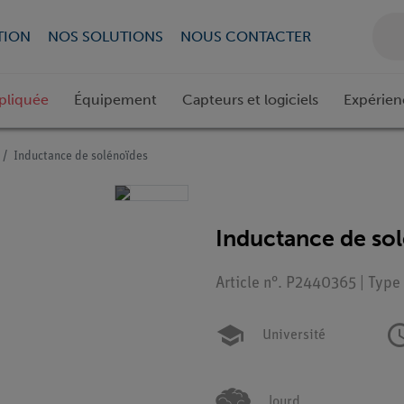
TION
NOS SOLUTIONS
NOUS CONTACTER
pliquée
Équipement
Capteurs et logiciels
Expérien
Inductance de solénoïdes
Inductance de so
Article n°. P2440365 | Type
Université
lourd