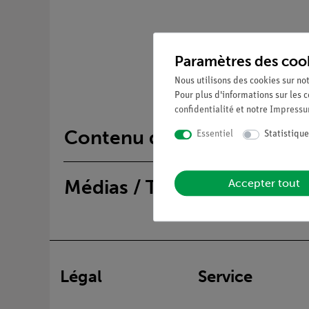
Paramètres des coo
Nous utilisons des cookies sur not
Pour plus d'informations sur les c
confidentialité
et notre
Impress
Contenu de livraison
Essentiel
Statistique
Médias / Téléchargements
Accepter tout
Légal
Service