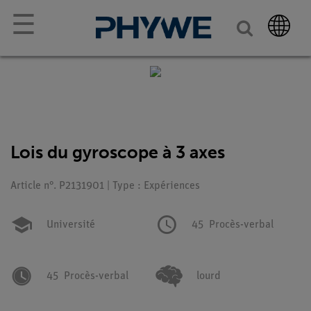
☰
Lois du gyroscope à 3 axes
Article n°. P2131901 | Type : Expériences
Université
45
Procès-verbal
45
Procès-verbal
lourd