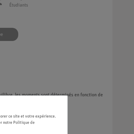
Étudiants
re
uilibre, les moments sont déterminés en fonction de
orer ce site et votre expérience.
er notre
Politique de
ce.