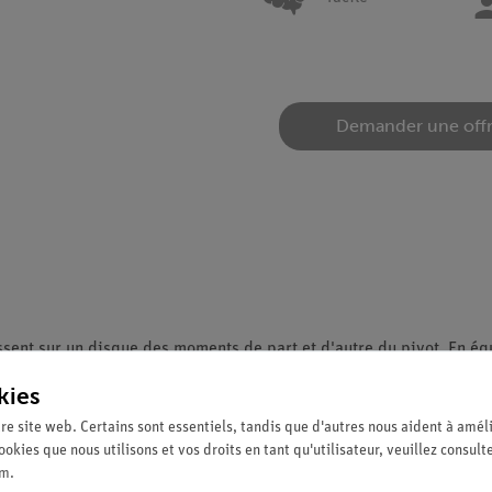
Demander une off
issent sur un disque des moments de part et d'autre du pivot. En éq
int de référence.
kies
re site web. Certains sont essentiels, tandis que d'autres nous aident à améli
ookies que nous utilisons et vos droits en tant qu'utilisateur, veuillez consult
 entre l'origine des coordonnées et le point d'action de la force.
um
.
e la force et le vecteur de position vers le point d'action de la for