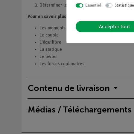
Déterminer le moment en fonction de la force.
Essentiel
Statistique
Pour en savoir plus sur ...
Accepter tout
Les moments
Le couple
L'équilibre
La statique
Le levier
Les forces coplanaires
Contenu de livraison
Médias / Téléchargements