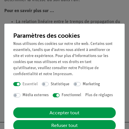
Pour en savoir plus sur ...
La relation linéaire entre le tremps de propagation du
son et sa trajectoire
Paramètres des cookies
Les ondes longitudinales
La vitesse du son
Nous utilisons des cookies sur notre site web. Certains sont
essentiels, tandis que d'autres nous aident à améliorer ce
site et votre expérience. Pour plus d'informations sur les
cookies que nous utilisons et vos droits en tant
Contenu de livraison
qu'utilisateur, veuillez consulter notre
Politique de
confidentialité
et notre
Impressum
.
Médias / Téléchargements
Essentiel
Statistique
Marketing
Média externes
Fonctionnel
Plus de réglages
Livraison gratuite à partir de 300,- €.
Accepter tout
Refuser tout