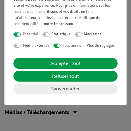
sous les bobines d'excitation. Le raccordement électrique se
site et votre expérience. Pour plus d'informations sur les
fait par l'intermédiaire de câbles de connexion.
cookies que nous utilisons et vos droits en tant
qu'utilisateur, veuillez consulter notre
Politique de
Avantages
confidentialité
et notre
Impressum
.
Aucun câble de connexion supplémentaire n'est
Essentiel
Statistique
Marketing
nécessaire entre les blocs de construction - installation
rapide et claire
Média externes
Fonctionnel
Plus de réglages
Sécurité des contacts grâce au système de blocs puzzle
Contacts plaqués or sans corrosion
Accepter tout
Succès doublé : Schéma du circuit électrique sur le
dessus, les composants réels sont visibles à l'extérieur
Refuser tout
Sauvergarder
Contenu de livraison
Médias / Téléchargements