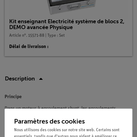
Kit enseignant Electricité système de blocs 2,
DEMO avancée Physique
Article n°. 15571-88 | Type : Set
Délai de livraison :
Description
Principe
Dans un moteur à enroulement shunt, les enroulements
d'induit et de champ sont connectés en parallèle. Les bobines
Paramètres des cookies
d'excitation sont montées de façon permanente sur les
Nous utilisons des cookies sur notre site web. Certains sont
composants, le moteur est vissé au support mural et placé
essentiels, tandis que d'autres nous aident à améliorer ce