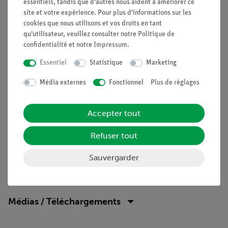
essentiels, tandis que d'autres nous aident à améliorer ce
Optimisé pour les expériences de démonstration :
site et votre expérience. Pour plus d'informations sur les
Transformation de la direction horizontale en direction
cookies que nous utilisons et vos droits en tant
verticale
qu'utilisateur, veuillez consulter notre
Politique de
confidentialité
et notre
Impressum
.
Très bonne visibilité : De grands dispositifs sur un fond
uniforme
Essentiel
Statistique
Marketing
Des aimants puissants (au moins 10 N) permettent un
montage sûr et donc une manipulation très facile
Média externes
Fonctionnel
Plus de réglages
Mesure démonstrative des forces avec de grands
dynamomètres circulaires avec un aimant de fixation et
Accepter tout
une poulie à roulement à billes avec deux rainures de
cordon pour deux plages de mesure
Refuser tout
Sauvergarder
Contenu de livraison
Médias / Téléchargements