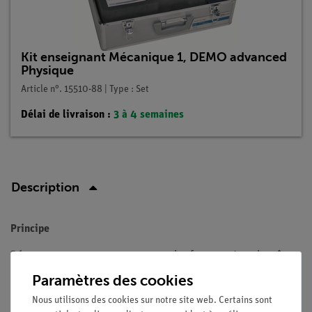
Kit enseignant Mécanique 1, DEMO advanced
Physique
Article n°. 15510-88 | Type : Set
Délai de livraison :
3 à 4 semaines
Description
Principe
Démontrez comment se composent les forces qui ont la même
ligne d'application et une direction identique ou opposée.
Paramètres des cookies
Avantages
Nous utilisons des cookies sur notre site web. Certains sont