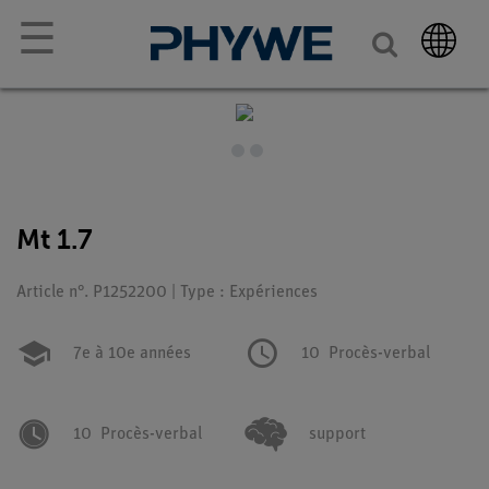
☰
Mt 1.7
Article n°. P1252200 | Type : Expériences
7e à 10e années
10
Procès-verbal
10
Procès-verbal
support