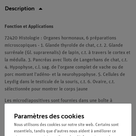
Description
Fonction et Applications
72420 Histologie : Organes hormonaux, 6 préparations
microscopiques - 1. Glande thyroïde de chat, c.t. 2. Glande
surrénale (Gl. suprarenalis) de lapin, c.t. à travers le cortex et
la médulla. 3. Pancréas avec îlots de Langerhans de chat, c.t.
4. Hypophyse, c.l. sag. de l'organe complet de vache ou de
porc montrant l'adéno- et la neurohypophyse. 5. Cellules de
Leydig dans le testicule de la souris, c.t. 6. Ovaire, c.t.
sélectionnée pour montrer le corps jaune
Les microdiapositives sont fournies dans une boîte à
diapositives.
Paramètres des cookies
Nous utilisons des cookies sur notre site web. Certains sont
essentiels, tandis que d'autres nous aident à améliorer ce
Livraison gratuite à partir de 300,- €.