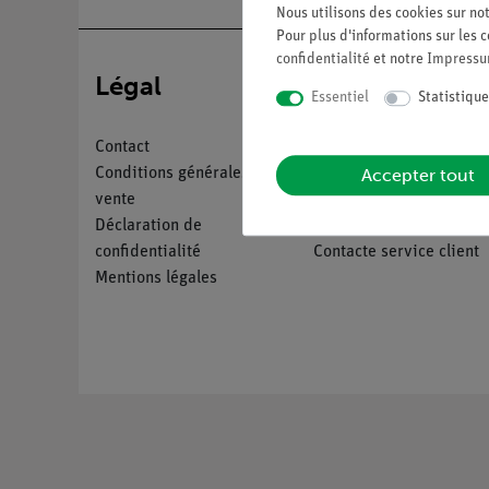
Nous utilisons des cookies sur not
Pour plus d'informations sur les c
confidentialité
et notre
Impress
Légal
Service
Essentiel
Statistique
Contact
Aperçu du service
Accepter tout
Conditions générales de
Téléchargements
vente
Catalogue
Déclaration de
Webinaires et vidéos
confidentialité
Contacte service client
Mentions légales