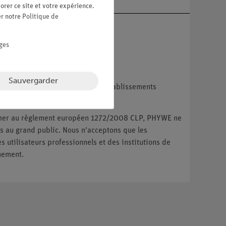
orer ce site et votre expérience.
er notre
Politique de
ges
Sauvergarder
reprises, les institutions et les établissements
ux particuliers.
ormer au règlement européen 1272/2008 CLP, PHYWE ne
 au grand public. Nous n'acceptons que les
utilisateurs professionnels et des institutions de
nement.