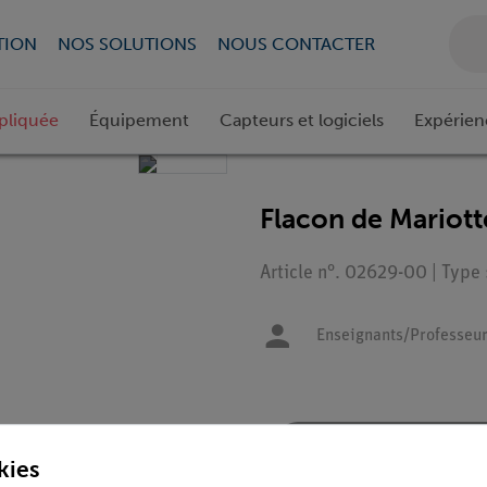
TION
NOS SOLUTIONS
NOUS CONTACTER
pliquée
Équipement
Capteurs et logiciels
Expérien
Flacon de Mariotte
Article n°. 02629-00 | Type
Enseignants/Professeu
Demander une off
kies