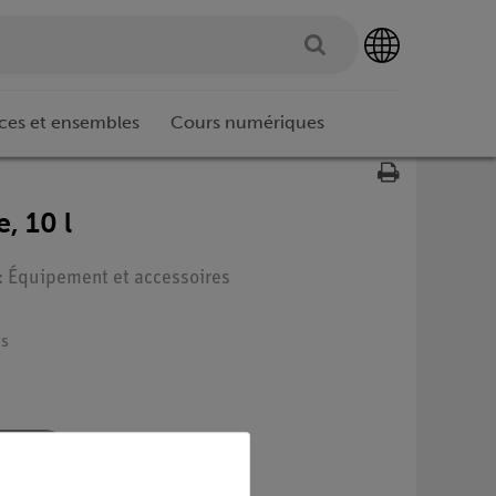
ces et ensembles
Cours numériques
, 10 l
 : Équipement et accessoires
rs
re