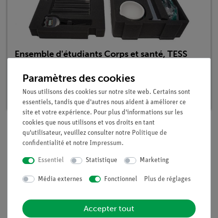
Ensemble d'étudiants Corps et santé, TESS
Sciences débutants
Paramètres des cookies
Article n°. 15247-88 | Type : Set
Nous utilisons des cookies sur notre site web. Certains sont
Délai de livraison :
1 à 2 semaines
essentiels, tandis que d'autres nous aident à améliorer ce
site et votre expérience. Pour plus d'informations sur les
cookies que nous utilisons et vos droits en tant
qu'utilisateur, veuillez consulter notre
Politique de
Contenu de livraison
confidentialité
et notre
Impressum
.
Essentiel
Statistique
Marketing
Médias / Téléchargements
Média externes
Fonctionnel
Plus de réglages
Accepter tout
Livraison gratuite à partir de 300,- €.